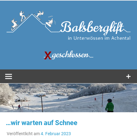
Zum
Inhalt
springen
in Unterwössen im Achental
Balsberglift
…wir warten auf Schnee
Veröffentlicht am
4. Februar 2023