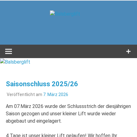
Zum
Inhalt
Balsbergl
springen
in Unterwössen im Achental
Saisonschluss 2025/26
Veröffentlicht am
7. März 2026
Am 07.März 2026 wurde der Schlussstrich der diesjährigen
Saison gezogen und unser kleiner Lift wurde wieder
abgebaut und eingelagert.
4 Tage ist unser kleiner Lift gelaufen! Wir hoffen Ihr