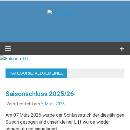
Zum
Inhalt
Balsbergl
springen
in Unterwössen im Achental
KATEGORIE:
ALLGEMEINES
Saisonschluss 2025/26
Veröffentlicht am
7. März 2026
Am 07.März 2026 wurde der Schlussstrich der diesjährigen
Saison gezogen und unser kleiner Lift wurde wieder
abgebaut und eingelagert.