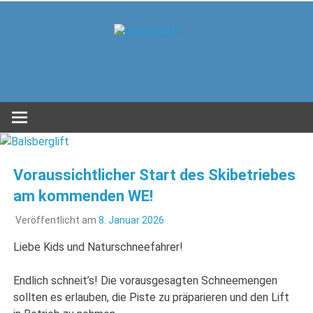
Zum
Inhalt
Balsbergl
springen
in Unterwössen im Achental
Voraussichtlicher Start des Skibetriebes
am kommenden WE!
Veröffentlicht am
8. Januar 2026
Liebe Kids und Naturschneefahrer!
Endlich schneit’s! Die vorausgesagten Schneemengen
sollten es erlauben, die Piste zu präparieren und den Lift