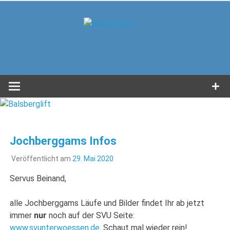
Zum
Inhalt
Balsbergl
springen
in Unterwössen im Achental
Jochberggams Infos
Veröffentlicht am
29. Mai 2020
Servus Beinand,
alle Jochberggams Läufe und Bilder findet Ihr ab jetzt
immer
nur
noch auf der SVU Seite:
www.svunterwoessen.de
. Schaut mal wieder rein!