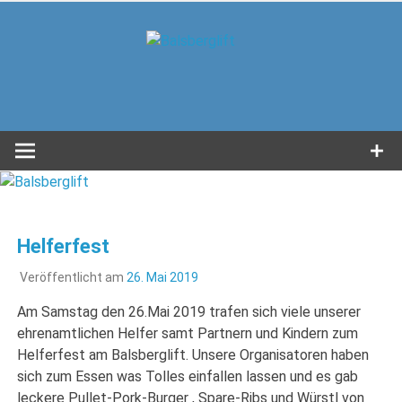
Zum
Inhalt
Balsbergl
springen
in Unterwössen im Achental
Helferfest
Veröffentlicht am
26. Mai 2019
Am Samstag den 26.Mai 2019 trafen sich viele unserer
ehrenamtlichen Helfer samt Partnern und Kindern zum
Helferfest am Balsberglift. Unsere Organisatoren haben
sich zum Essen was Tolles einfallen lassen und es gab
leckere Pullet-Pork-Burger , Spare-Ribs und Würstl von