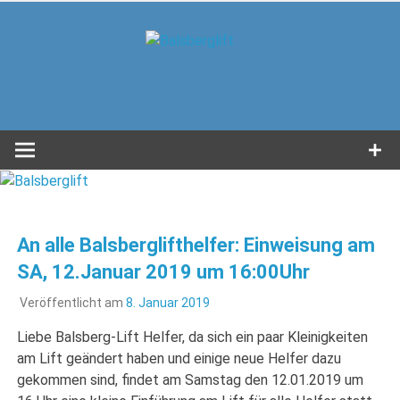
Zum
Inhalt
Balsbergl
springen
in Unterwössen im Achental
An alle Balsberglifthelfer: Einweisung am
SA, 12.Januar 2019 um 16:00Uhr
Veröffentlicht am
8. Januar 2019
Liebe Balsberg-Lift Helfer, da sich ein paar Kleinigkeiten
am Lift geändert haben und einige neue Helfer dazu
gekommen sind, findet am Samstag den 12.01.2019 um